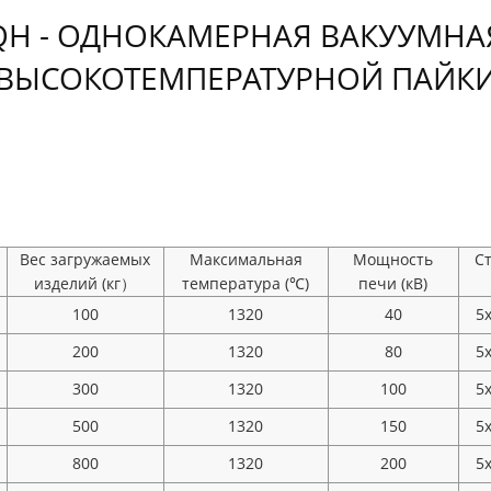
H - ОДНОКАМЕРНАЯ ВАКУУМНА
ВЫСОКОТЕМПЕРАТУРНОЙ ПАЙК
Вес загружаемых
Максимальная
Мощность
С
изделий (кг）
температура (℃)
печи (кВ)
100
1320
40
5
200
1320
80
5
300
1320
100
5
500
1320
150
5
800
1320
200
5