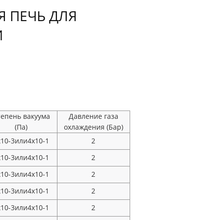
Я ПЕЧЬ ДЛЯ
И
тепень вакуума
Давление газа
(Па)
охлаждения (Бар)
x10-3или4x10-1
2
x10-3или4x10-1
2
x10-3или4x10-1
2
x10-3или4x10-1
2
x10-3или4x10-1
2