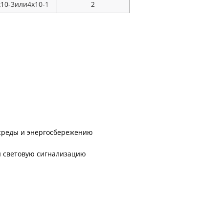
x10-3или4x10-1
2
 среды и энергосбережению
 и световую сигнализацию